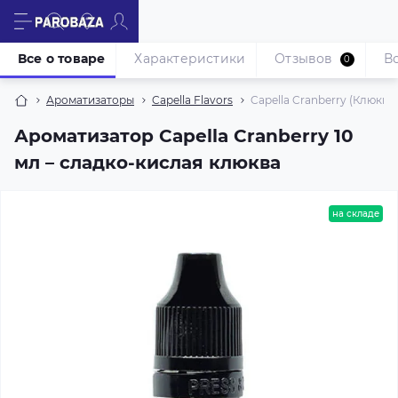
Все о товаре
Характеристики
Отзывов
В
0
Ароматизаторы
Capella Flavors
Capella Cranberry (Клюква)
Ароматизатор Capella Cranberry 10
мл – сладко-кислая клюква
на складе