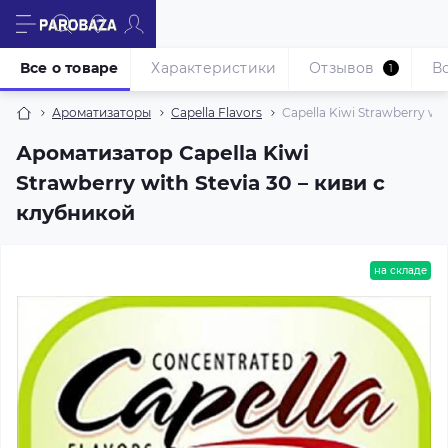
Все о товаре
Характеристики
Отзывов
В
1
Ароматизаторы
Capella Flavors
Capella Kiwi Strawberry wi
Ароматизатор Capella Kiwi
Strawberry with Stevia 30 – киви с
клубникой
на складе