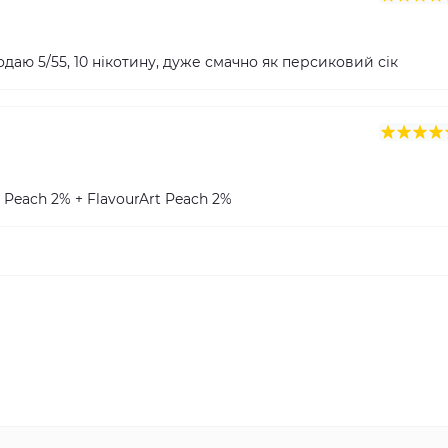
одаю 5/55, 10 нікотину, дуже смачно як персиковий сік
 Peach 2% + FlavourArt Peach 2%