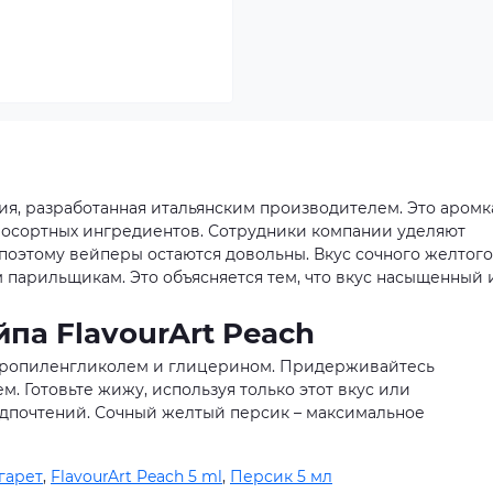
ция, разработанная итальянским производителем. Это аромк
восортных ингредиентов. Сотрудники компании уделяют
поэтому вейперы остаются довольны. Вкус сочного желтого
 парильщикам. Это объясняется тем, что вкус насыщенный 
па FlavourArt Peach
пропиленгликолем и глицерином. Придерживайтесь
. Готовьте жижу, используя только этот вкус или
едпочтений. Сочный желтый персик – максимальное
гарет
,
FlavourArt Peach 5 ml
,
Персик 5 мл