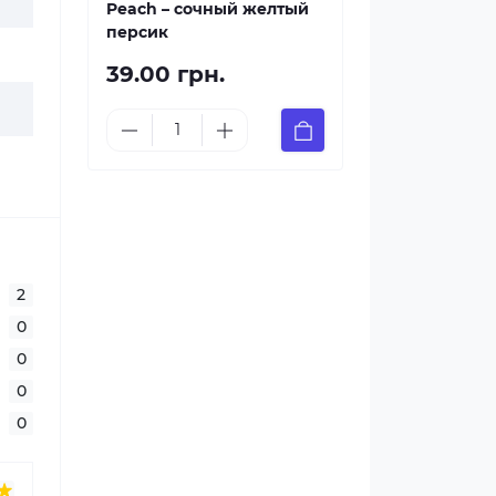
Peach – сочный желтый
персик
39.00 грн.
2
0
0
0
0