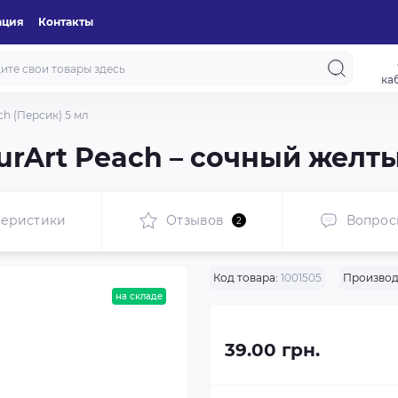
ация
Контакты
ка
ch (Персик) 5 мл
urArt Peach – сочный желт
теристики
Отзывов
Вопрос
2
Код товара:
1001505
Производ
на складе
39.00 грн.