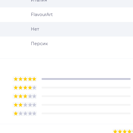
Италия
FlavourArt
Нет
Персик