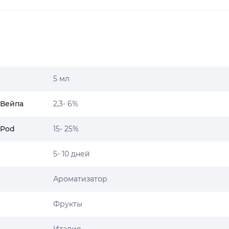
5 мл
 Вейпа
2,3- 6%
 Pod
15- 25%
5- 10 дней
Ароматизатор
Фрукты