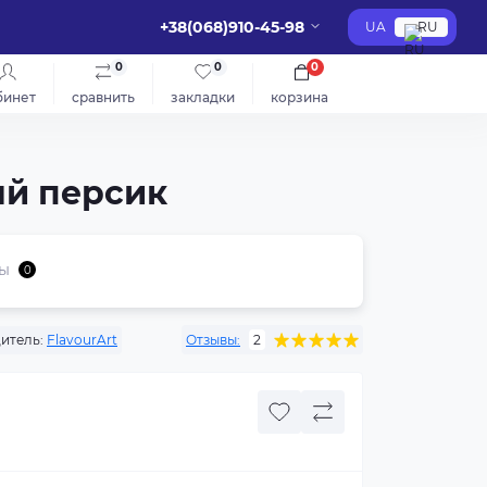
+38(068)910-45-98
UA
RU
0
0
0
бинет
сравнить
закладки
корзина
ый персик
ы
0
итель:
FlavourArt
Отзывы:
2