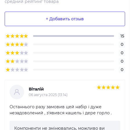
средний рейтинг товара
+ Добавить отзыв
15
0
0
0
0
Віталій
06 августа 2025 (13:14)
Останнього разу замовив цей набір і дуже
незадоволений , з'явився кашель і дере горло .
Компоненти не змінювались, можливо ви