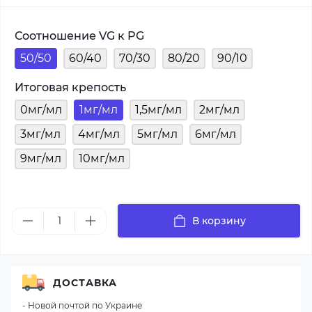
Соотношение VG к PG
50/50
60/40
70/30
80/20
90/10
Итоговая крепость
0мг/мл
1мг/мл
1,5мг/мл
2мг/мл
3мг/мл
4мг/мл
5мг/мл
6мг/мл
9мг/мл
10мг/мл
В корзину
ДОСТАВКА
- Новой почтой по Украине