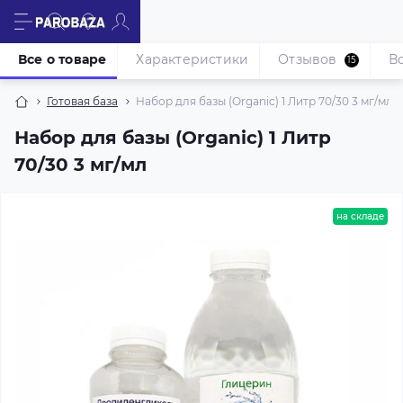
Все о товаре
Характеристики
Отзывов
В
15
Готовая база
Набор для базы (Organic) 1 Литр 70/30 3 мг/мл
Набор для базы (Organic) 1 Литр
70/30 3 мг/мл
на складе