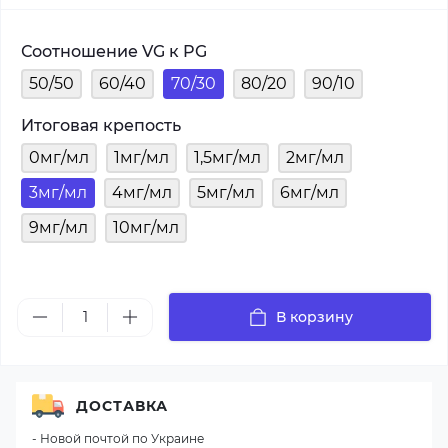
Соотношение VG к PG
50/50
60/40
70/30
80/20
90/10
Итоговая крепость
0мг/мл
1мг/мл
1,5мг/мл
2мг/мл
3мг/мл
4мг/мл
5мг/мл
6мг/мл
9мг/мл
10мг/мл
В корзину
ДОСТАВКА
- Новой почтой по Украине