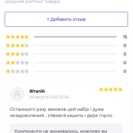
средний рейтинг товара
+ Добавить отзыв
15
0
0
0
0
Віталій
06 августа 2025 (13:14)
Останнього разу замовив цей набір і дуже
незадоволений , з'явився кашель і дере горло .
Компоненти не змінювались, можливо ви