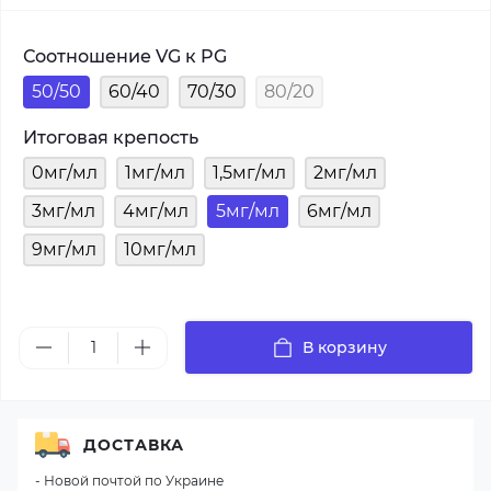
Соотношение VG к PG
50/50
60/40
70/30
80/20
Итоговая крепость
0мг/мл
1мг/мл
1,5мг/мл
2мг/мл
3мг/мл
4мг/мл
5мг/мл
6мг/мл
9мг/мл
10мг/мл
В корзину
ДОСТАВКА
- Новой почтой по Украине