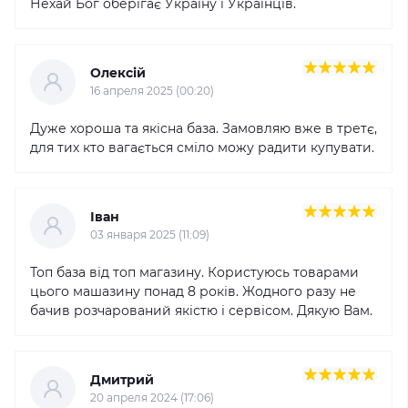
Нехай Бог оберігає Україну і Українців.
Олексій
16 апреля 2025 (00:20)
Дуже хороша та якісна база. Замовляю вже в третє,
для тих кто вагається сміло можу радити купувати.
Іван
03 января 2025 (11:09)
Топ база від топ магазину. Користуюсь товарами
цього машазину понад 8 років. Жодного разу не
бачив розчарований якістю і сервісом. Дякую Вам.
Дмитрий
20 апреля 2024 (17:06)