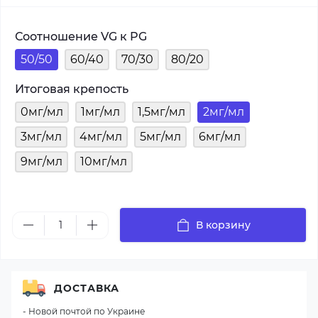
Соотношение VG к PG
50/50
60/40
70/30
80/20
Итоговая крепость
0мг/мл
1мг/мл
1,5мг/мл
2мг/мл
3мг/мл
4мг/мл
5мг/мл
6мг/мл
9мг/мл
10мг/мл
В корзину
ДОСТАВКА
- Новой почтой по Украине