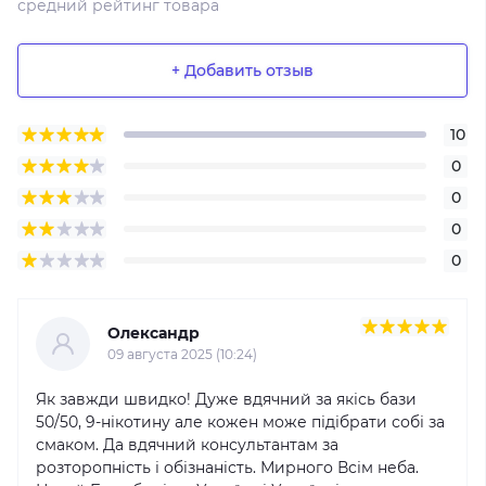
средний рейтинг товара
+ Добавить отзыв
10
0
0
0
0
Олександр
09 августа 2025 (10:24)
Як завжди швидко! Дуже вдячний за якісь бази
50/50, 9-нікотину але кожен може підібрати собі за
смаком. Да вдячний консультантам за
розторопність і обізнаність. Мирного Всім неба.