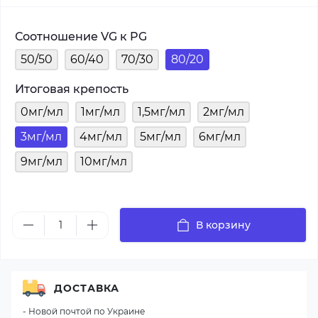
Соотношение VG к PG
50/50
60/40
70/30
80/20
Итоговая крепость
0мг/мл
1мг/мл
1,5мг/мл
2мг/мл
3мг/мл
4мг/мл
5мг/мл
6мг/мл
9мг/мл
10мг/мл
В корзину
ДОСТАВКА
- Новой почтой по Украине