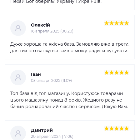
Нехай Бог оберігає Україну і Українців.
Олексій
16 апреля 2025 (00:20)
Дуже хороша та якісна база. Замовляю вже в третє,
для тих кто вагається сміло можу радити купувати.
Іван
03 января 2025 (11:09)
Топ база від топ магазину. Користуюсь товарами
цього машазину понад 8 років. Жодного разу не
бачив розчарований якістю і сервісом. Дякую Вам.
Дмитрий
20 апреля 2024 (17:06)