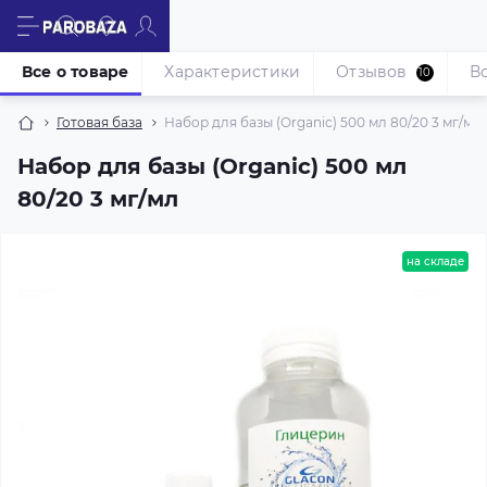
Все о товаре
Характеристики
Отзывов
В
10
Готовая база
Набор для базы (Organic) 500 мл 80/20 3 мг/мл
Набор для базы (Organic) 500 мл
80/20 3 мг/мл
на складе