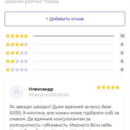
средний рейтинг товара
+ Добавить отзыв
10
0
0
0
0
Олександр
09 августа 2025 (10:24)
Як завжди швидко! Дуже вдячний за якісь бази
50/50, 9-нікотину але кожен може підібрати собі за
смаком. Да вдячний консультантам за
розторопність і обізнаність. Мирного Всім неба.