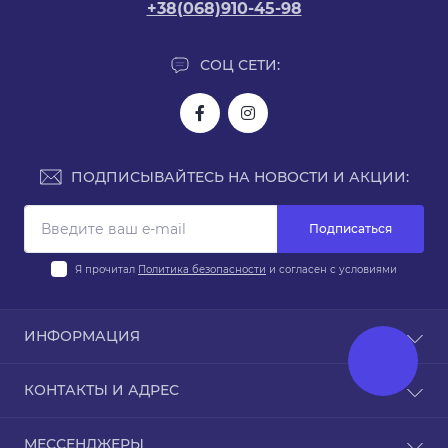
+38(068)910-45-98
СОЦ СЕТИ:
ПОДПИСЫВАЙТЕСЬ НА НОВОСТИ И АКЦИИ:
Подписаться
Я прочитал
Политика безопасности
и согласен с условиями
ИНФОРМАЦИЯ
Доставка и оплата
КОНТАКТЫ И АДРЕС
Политика безопасности
Условия соглашения
Киев, ул. Юрия Поправки 14
МЕССЕНДЖЕРЫ