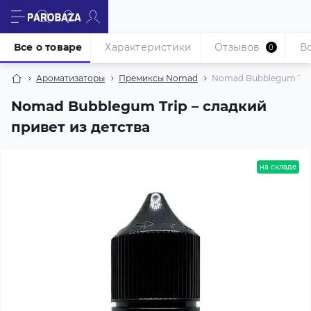
Все о товаре
Характеристики
Отзывов
В
0
Ароматизаторы
Премиксы Nomad
Nomad Bubblegum Trip 
Nomad Bubblegum Trip – сладкий
привет из детства
на складе