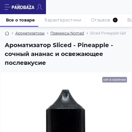
Все о товаре
Характеристики
Отзывов
В
0
Ароматизаторы
Премиксы Nomad
Sliced Pineapple Salt 12
Ароматизатор Sliced - Pineapple -
сочный ананас и освежающее
послевкусие
нет в наличии