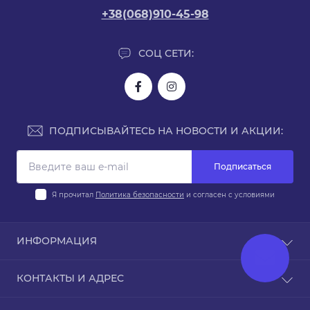
+38(068)910-45-98
СОЦ СЕТИ:
ПОДПИСЫВАЙТЕСЬ НА НОВОСТИ И АКЦИИ:
Подписаться
Я прочитал
Политика безопасности
и согласен с условиями
ИНФОРМАЦИЯ
Доставка и оплата
КОНТАКТЫ И АДРЕС
Политика безопасности
Условия соглашения
Киев, ул. Юрия Поправки 14