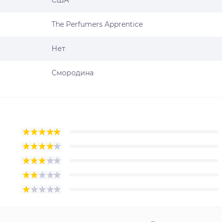
США
The Perfumers Apprentice
Нет
Смородина