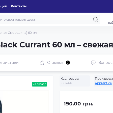
ация
Контакты
ка
ёрная Смородина) 60 мл
lack Currant 60 мл – свежа
теристики
Отзывов
Вопрос
0
Код товара:
Производи
1002446
Apprentice
на складе
190.00 грн.