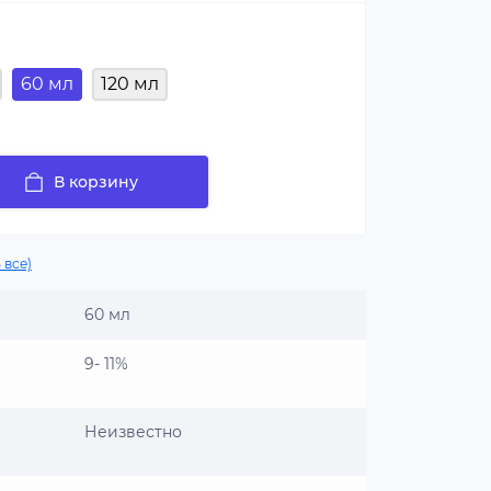
60 мл
120 мл
В корзину
 все)
60 мл
9- 11%
Неизвестно