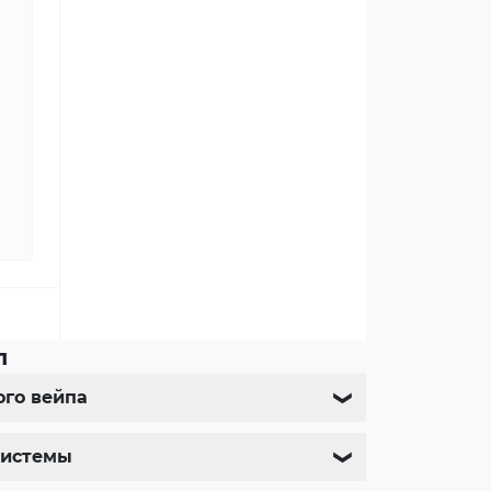
л
ого вейпа
❯
системы
❯