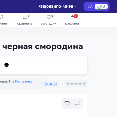
+38(068)910-45-98
UA
RU
0
0
0
бинет
сравнить
закладки
корзина
я черная смородина
ы
0
тель:
The Perfumers
Отзывы:
0