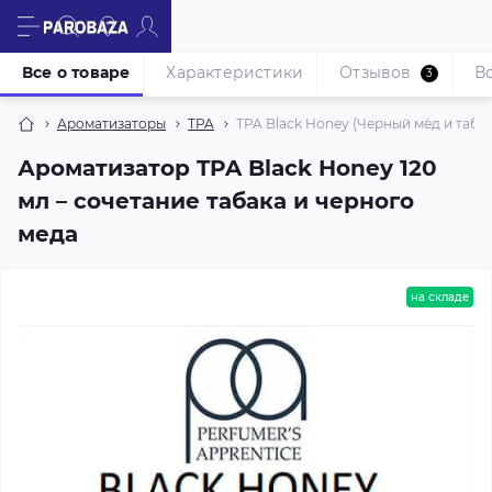
Все о товаре
Характеристики
Отзывов
В
3
Ароматизаторы
TPA
TPA Black Honey (Черный мёд и табак
Ароматизатор TPA Black Honey 120
мл – сочетание табака и черного
меда
на складе