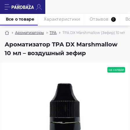
Все о товаре
Характеристики
Отзывов
В
0
Ароматизаторы
TPA
TPA DX Marshmallow (Зефир) 10 мл
Ароматизатор TPA DX Marshmallow
10 мл – воздушный зефир
на складе