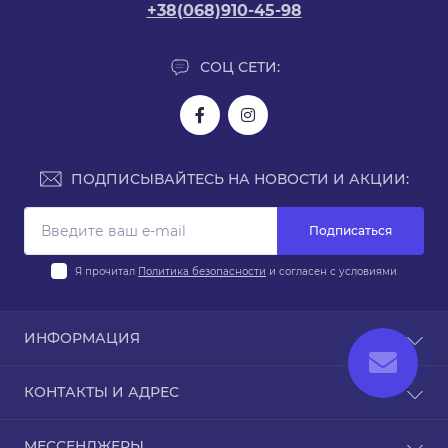
+38(068)910-45-98
СОЦ СЕТИ:
ПОДПИСЫВАЙТЕСЬ НА НОВОСТИ И АКЦИИ:
Подписаться
Я прочитал
Политика безопасности
и согласен с условиями
ИНФОРМАЦИЯ
Доставка и оплата
КОНТАКТЫ И АДРЕС
Политика безопасности
Условия соглашения
Киев, ул. Юрия Поправки 14
МЕССЕНДЖЕРЫ