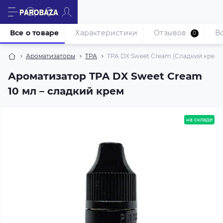
Все о товаре
Характеристики
Отзывов
В
0
Ароматизаторы
TPA
TPA DX Sweet Cream (Сладкий крем) 
Ароматизатор TPA DX Sweet Cream
10 мл – сладкий крем
на складе