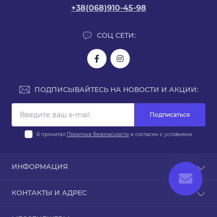
+38(068)910-45-98
СОЦ СЕТИ:
ПОДПИСЫВАЙТЕСЬ НА НОВОСТИ И АКЦИИ:
Подписаться
Я прочитал
Политика безопасности
и согласен с условиями
ИНФОРМАЦИЯ
Доставка и оплата
КОНТАКТЫ И АДРЕС
Политика безопасности
Условия соглашения
Киев, ул. Юрия Поправки 14