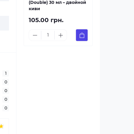
(Double) 30 мл – двойной
киви
105.00 грн.
1
0
0
0
0