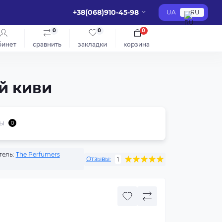
+38(068)910-45-98
UA
RU
0
0
0
бинет
сравнить
закладки
корзина
ой киви
ы
0
ель:
The Perfumers
Отзывы:
1