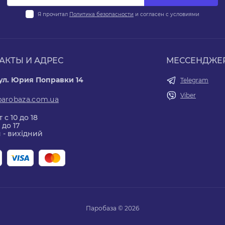
Я прочитал
Политика безопасности
и согласен с условиями
АКТЫ И АДРЕС
МЕССЕНДЖЕ
 ул. Юрия Поправки 14
Telegram
Viber
parobaza.com.ua
 с 10 до 18
 до 17
 - вихідний
Паробаза © 2026