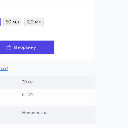
60 мл
120 мл
В корзину
 все)
30 мл
6- 12%
Неизвестно