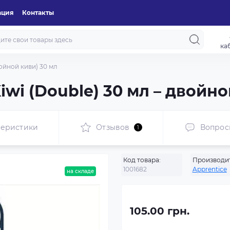
ация
Контакты
ка
войной киви) 30 мл
wi (Double) 30 мл – двойн
теристики
Отзывов
Вопрос
1
Код товара:
Производит
1001682
Apprentice
на складе
105.00 грн.