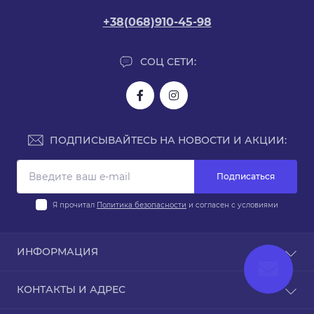
+38(068)910-45-98
СОЦ СЕТИ:
ПОДПИСЫВАЙТЕСЬ НА НОВОСТИ И АКЦИИ:
Подписаться
Я прочитал
Политика безопасности
и согласен с условиями
ИНФОРМАЦИЯ
Доставка и оплата
КОНТАКТЫ И АДРЕС
Политика безопасности
Условия соглашения