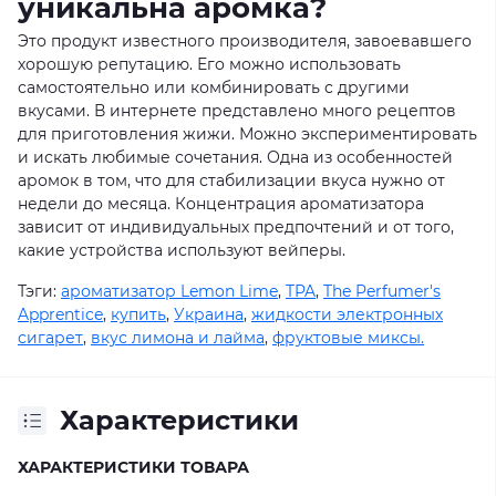
уникальна аромка?
Это продукт известного производителя, завоевавшего
хорошую репутацию. Его можно использовать
самостоятельно или комбинировать с другими
вкусами. В интернете представлено много рецептов
для приготовления жижи. Можно экспериментировать
и искать любимые сочетания. Одна из особенностей
аромок в том, что для стабилизации вкуса нужно от
недели до месяца. Концентрация ароматизатора
зависит от индивидуальных предпочтений и от того,
какие устройства используют вейперы.
Тэги:
ароматизатор Lemon Lime
,
TPA
,
The Perfumer's
Apprentice
,
купить
,
Украина
,
жидкости электронных
сигарет
,
вкус лимона и лайма
,
фруктовые миксы.
Характеристики
ХАРАКТЕРИСТИКИ ТОВАРА