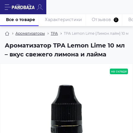
Все о товаре
Характеристики
Отзывов
В
0
Ароматизаторы
TPA
TPA Lemon Lime (Лимон лайм) 10 мл
Ароматизатор TPA Lemon Lime 10 мл
– вкус свежего лимона и лайма
на складе