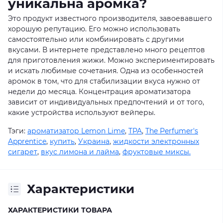
уникальна аромка?
Это продукт известного производителя, завоевавшего
хорошую репутацию. Его можно использовать
самостоятельно или комбинировать с другими
вкусами. В интернете представлено много рецептов
для приготовления жижи. Можно экспериментировать
и искать любимые сочетания. Одна из особенностей
аромок в том, что для стабилизации вкуса нужно от
недели до месяца. Концентрация ароматизатора
зависит от индивидуальных предпочтений и от того,
какие устройства используют вейперы.
Тэги:
ароматизатор Lemon Lime
,
TPA
,
The Perfumer's
Apprentice
,
купить
,
Украина
,
жидкости электронных
сигарет
,
вкус лимона и лайма
,
фруктовые миксы.
Характеристики
ХАРАКТЕРИСТИКИ ТОВАРА