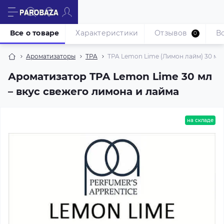
Все о товаре
Характеристики
Отзывов
В
0
Ароматизаторы
TPA
TPA Lemon Lime (Лимон лайм) 30 мл
Ароматизатор TPA Lemon Lime 30 мл
– вкус свежего лимона и лайма
на складе