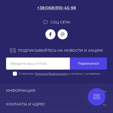
+38(068)910-45-98
СОЦ СЕТИ:
ПОДПИСЫВАЙТЕСЬ НА НОВОСТИ И АКЦИИ:
Подписаться
Я прочитал
Политика безопасности
и согласен с условиями
ИНФОРМАЦИЯ
Доставка и оплата
КОНТАКТЫ И АДРЕС
Политика безопасности
Условия соглашения