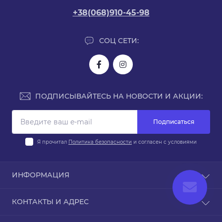
+38(068)910-45-98
СОЦ СЕТИ:
ПОДПИСЫВАЙТЕСЬ НА НОВОСТИ И АКЦИИ:
Подписаться
Я прочитал
Политика безопасности
и согласен с условиями
ИНФОРМАЦИЯ
Доставка и оплата
КОНТАКТЫ И АДРЕС
Политика безопасности
Условия соглашения
Киев, ул. Юрия Поправки 14