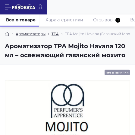
Все о товаре
Характеристики
Отзывов
В
0
Ароматизаторы
TPA
TPA Mojito Havana (Гаванский Мохито
Ароматизатор TPA Mojito Havana 120
мл – освежающий гаванский мохито
нет в наличии