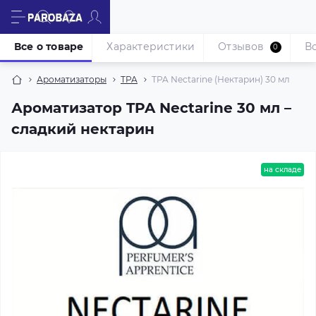
Все о товаре
Характеристики
Отзывов
В
0
Ароматизаторы
TPA
TPA Nectarine (Нектарин) 30 мл
Ароматизатор TPA Nectarine 30 мл –
сладкий нектарин
на складе