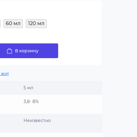
60 мл
120 мл
В корзину
 все)
5 мл
3,8- 8%
Неизвестно