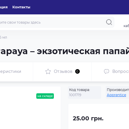
ация
Контакты
ка
5 мл
apaya – экзотическая папа
теристики
Отзывов
Вопрос
0
Код товара:
Производит
1001719
Apprentice
на складе
25.00 грн.