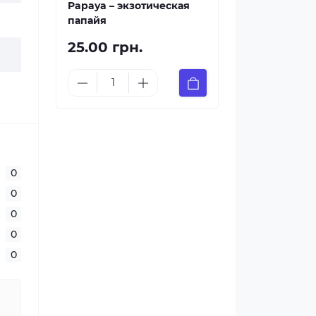
Papaya – экзотическая
папайя
25.00 грн.
0
0
0
0
0