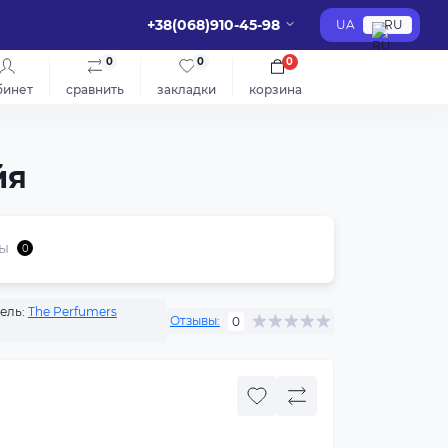
+38(068)910-45-98
UA
RU
0
0
0
бинет
сравнить
закладки
корзина
йя
ы
0
ель:
The Perfumers
Отзывы:
0