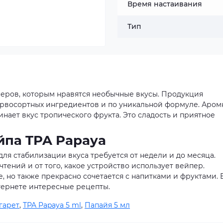
Время настаивания
Тип
перов, которым нравятся необычные вкусы. Продукция
ервосортных ингредиентов и по уникальной формуле. Аром
нает вкус тропического фрукта. Это сладость и приятное
йпа TPA Papaya
для стабилизации вкуса требуется от недели и до месяца.
тений и от того, какое устройство использует вейпер.
е, но также прекрасно сочетается с напитками и фруктами. 
тернете интересные рецепты.
гарет
,
TPA Papaya 5 ml
,
Папайя 5 мл