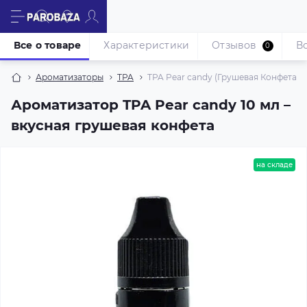
Все о товаре
Характеристики
Отзывов
В
0
Ароматизаторы
TPA
TPA Pear candy (Грушевая Конфета) 1
Ароматизатор TPA Pear candy 10 мл –
вкусная грушевая конфета
на складе