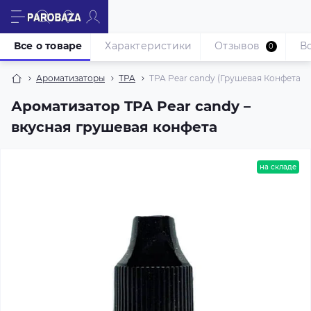
Все о товаре
Характеристики
Отзывов
В
0
Ароматизаторы
TPA
TPA Pear candy (Грушевая Конфета) 5
Ароматизатор TPA Pear candy –
вкусная грушевая конфета
на складе