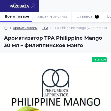
Все о товаре
Характеристики
Отзывов
В
0
Ароматизаторы
TPA
TPA Philippine Mango (Филиппинское
Ароматизатор TPA Philippine Mango
30 мл – филиппинское манго
на складе