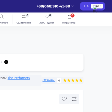
+38(068)910-45-98
UA
RU
0
0
0
бинет
сравнить
закладки
корзина
ы
0
ель:
The Perfumers
Отзывы:
4