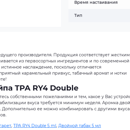
Время настаивания
Тип
ведущего производителя. Продукция соответствует жестким
вливается из первосортных ингредиентов и по современной
 истинное наслаждение, поскольку отличается
приятный карамельный привкус, табачный аромат и нотки
те!
йпа TPA RY4 Double
сь собственными пожеланиями и тем, какое у Вас устрой
 стабилизации вкуса требуется минимум неделя. Аромка дво
а. Дополнительно ее можно комбинировать с другими вкуса
ов.
гарет
,
TPA RY4 Double 5 ml
,
Двойной табак 5 мл