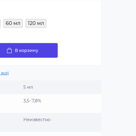
60 мл
120 мл
В корзину
 все)
5 мл
3,5- 7,8%
Неизвестно