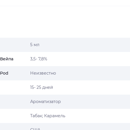
5 мл
 Вейпа
3,5- 7,8%
 Pod
Неизвестно
15- 25 дней
Ароматизатор
Табак; Карамель