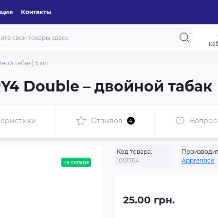
ация
Контакты
ка
ной табак) 5 мл
Y4 Double – двойной табак
теристики
Отзывов
Вопрос
4
Код товара:
Производит
1001764
Apprentice
на складе
25.00 грн.