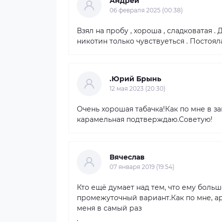
Андрей
06 февраля 2025 (00:38)
Взял на пробу , хороша , сладковатая . 
никотин только чувствуеться . Постояла
.Юрий Брынь
12 мая 2023 (20:30)
Очень хорошая табачка!Как по мне в за
карамельная подтверждаю.Советую!
Вячеслав
07 января 2019 (19:54)
Кто ещё думает над тем, что ему боль
промежуточный вариант.Как по мне, ар
меня в самый раз
.