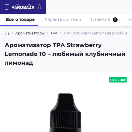
Все о товаре
Характеристики
Отзывов
В
0
Ароматизаторы
TPA
TPA Strawberry Lemonade (Клубничн
Ароматизатор TPA Strawberry
Lemonade 10 – любимый клубничный
лимонад
на складе