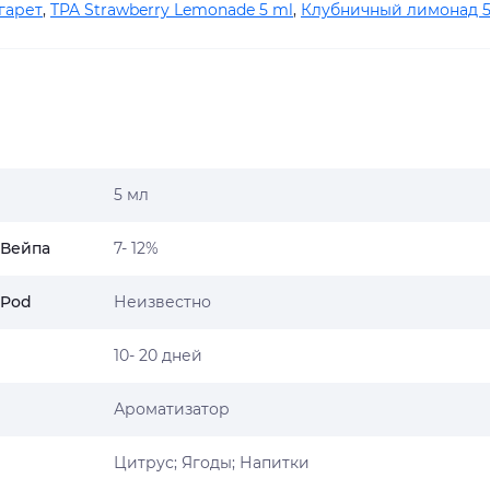
гарет
,
TPA Strawberry Lemonade 5 ml
,
Клубничный лимонад 5
5 мл
 Вейпа
7- 12%
 Pod
Неизвестно
10- 20 дней
Ароматизатор
Цитрус; Ягоды; Напитки