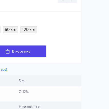
60 мл
120 мл
В корзину
 все)
5 мл
7- 12%
Неизвестно