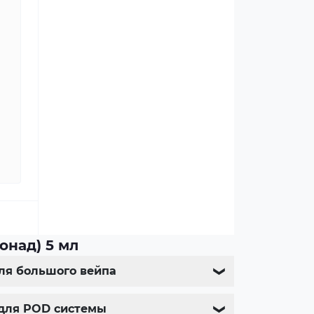
онад) 5 мл
для большого вейпа
❯
 для POD системы
❯