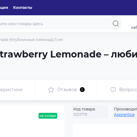
ация
Контакты
ка
nade (Клубничный лимонад) 5 мл
Strawberry Lemonade – лю
теристики
Отзывов
Вопрос
0
Код товара:
Производит
1001779
Apprentice
на складе