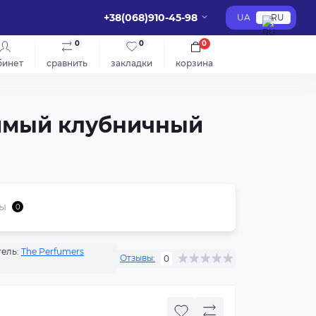
+38(068)910-45-98
UA
RU
0
0
0
бинет
сравнить
закладки
корзина
бимый клубничный
ы
0
ель:
The Perfumers
Отзывы:
0