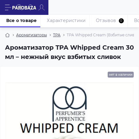
Все о товаре
Характеристики
Отзывов
В
0
Ароматизаторы
TPA
TPA Whipped Cream (Взбитые сливки
Ароматизатор TPA Whipped Cream 30
мл – нежный вкус взбитых сливок
нет в наличии