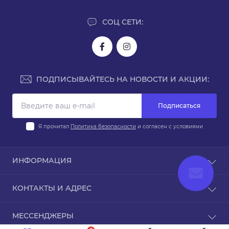
СОЦ СЕТИ:
ПОДПИСЫВАЙТЕСЬ НА НОВОСТИ И АКЦИИ:
Подписаться
Я прочитал
Политика безопасности
и согласен с условиями
ИНФОРМАЦИЯ
Доставка и оплата
КОНТАКТЫ И АДРЕС
Политика безопасности
Условия соглашения
Киев, ул. Юрия Поправки 14
МЕССЕНДЖЕРЫ
Возврат товара
info@parobaza.com.ua