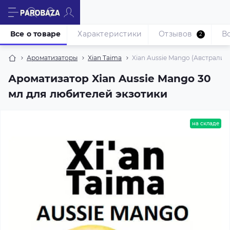
Все о товаре
Характеристики
Отзывов
В
2
Ароматизаторы
Xian Taima
Xian Aussie Mango (Австралий
Ароматизатор Xian Aussie Mango 30
мл для любителей экзотики
на складе