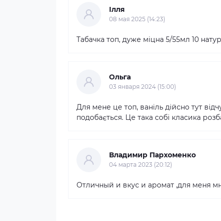
Ілля
08 мая 2025 (14:23)
Табачка топ, дуже міцна 5/55мл 10 нату
Ольга
03 января 2024 (15:00)
Для мене це топ, ваніль дійсно тут відч
подобається. Це така собі класика ро
Владимир Пархоменко
04 марта 2023 (20:12)
Отличный и вкус и аромат ,для меня м