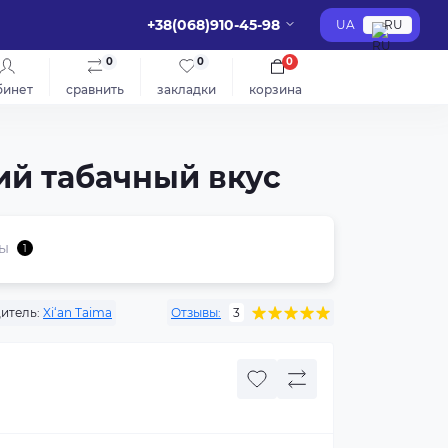
+38(068)910-45-98
UA
RU
0
0
0
бинет
сравнить
закладки
корзина
ший табачный вкус
ы
1
итель:
Xi‘an Taima
Отзывы:
3