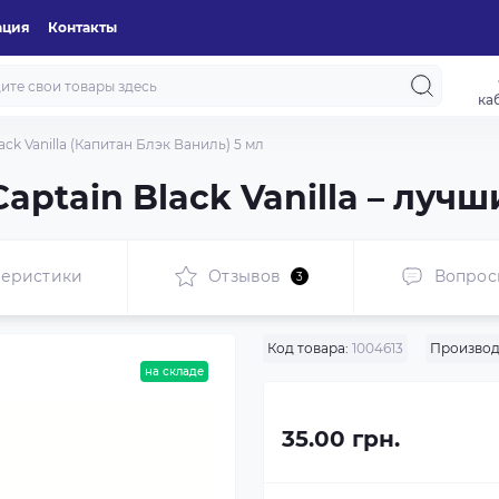
ация
Контакты
ка
lack Vanilla (Капитан Блэк Ваниль) 5 мл
aptain Black Vanilla – луч
теристики
Отзывов
Вопрос
3
Код товара:
1004613
Производ
на складе
35.00 грн.