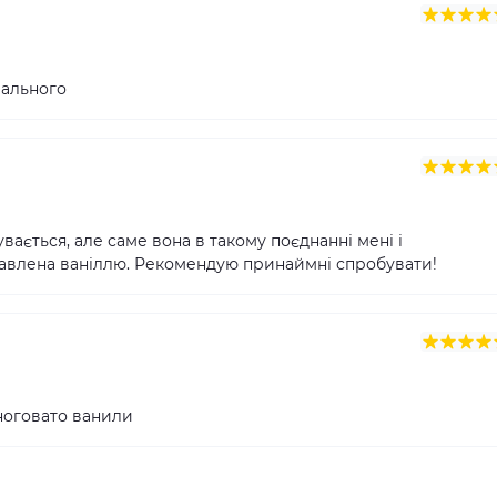
рального
увається, але саме вона в такому поєднанні мені і
збавлена ваніллю. Рекомендую принаймні спробувати!
ноговато ванили