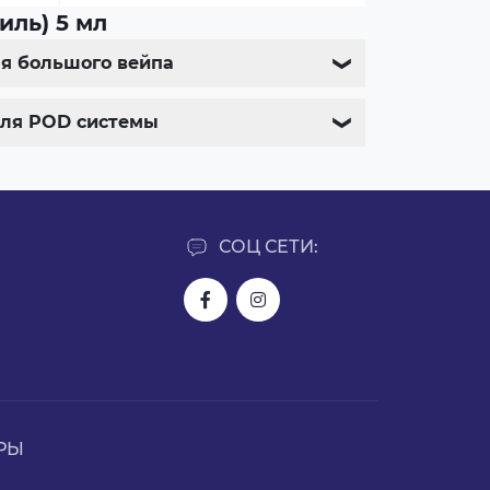
иль) 5 мл
для большого вейпа
❯
 для POD системы
❯
СОЦ СЕТИ:
РЫ