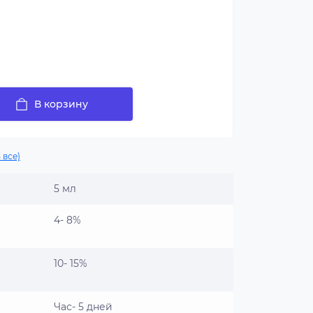
В корзину
 все)
5 мл
4- 8%
10- 15%
Час- 5 дней