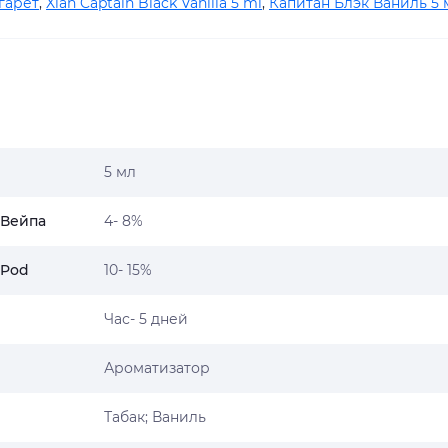
гарет
,
Xian Captain Black Vanilla 5 ml
,
Капитан Блэк Ваниль 5 
5 мл
 Вейпа
4- 8%
 Pod
10- 15%
Час- 5 дней
Ароматизатор
Табак; Ваниль