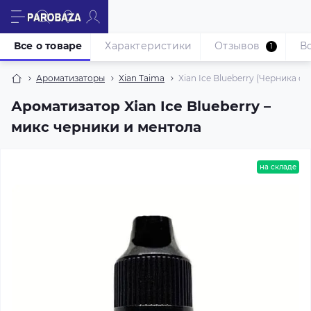
Все о товаре
Характеристики
Отзывов
В
1
Ароматизаторы
Xian Taima
Xian Ice Blueberry (Черника с 
Ароматизатор Xian Ice Blueberry –
микс черники и ментола
на складе