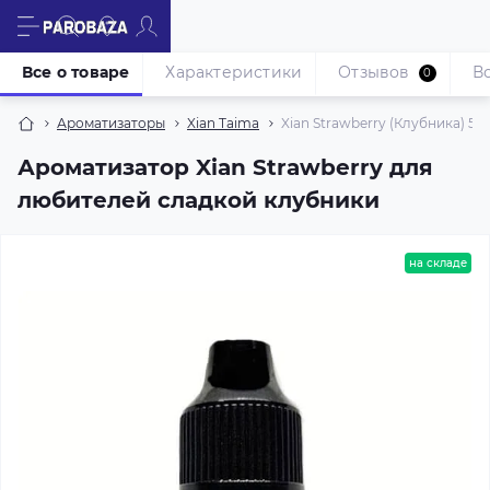
Все о товаре
Характеристики
Отзывов
В
0
Ароматизаторы
Xian Taima
Xian Strawberry (Клубника) 5 
Ароматизатор Xian Strawberry для
любителей сладкой клубники
на складе