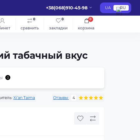
+38(068)910-45-98
UA
RU
0
0
0
бинет
сравнить
закладки
корзина
ий табачный вкус
ы
0
итель:
Xi‘an Taima
Отзывы:
4