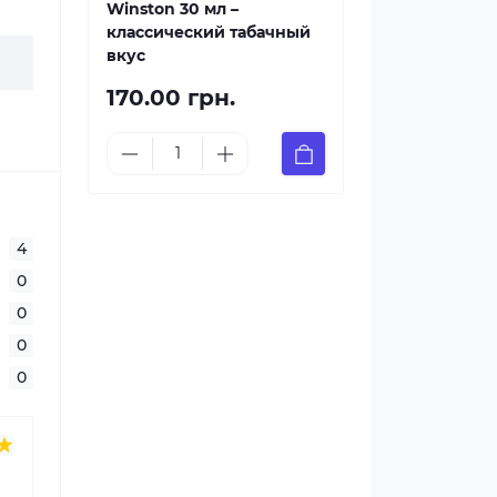
Winston 30 мл –
классический табачный
вкус
170.00 грн.
4
0
0
0
0