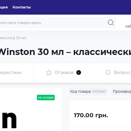
ация
Контакты
ка
Винстон) 30 мл
Winston 30 мл – классическ
теристики
Отзывов
Вопрос
4
Код товара:
1002641
Производ
на складе
170.00 грн.