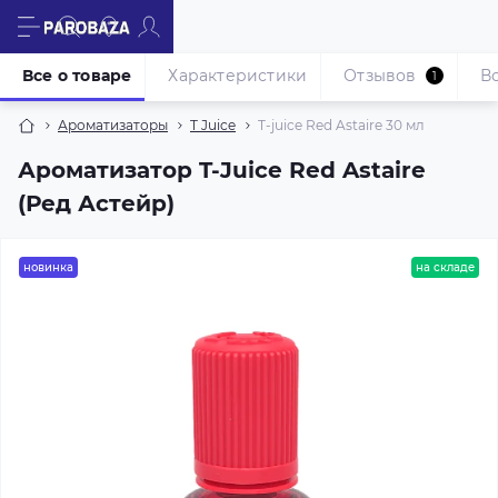
Все о товаре
Характеристики
Отзывов
В
1
Ароматизаторы
T Juice
T-juice Red Astaire 30 мл
Ароматизатор T-Juice Red Astaire
(Ред Астейр)
новинка
на складе