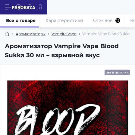
Все о товаре
Характеристики
Отзывов
В
12
Ароматизаторы
Vampire Vape
Vampire Vape Blood Sukka (о
Ароматизатор Vampire Vape Blood
Sukka 30 мл – взрывной вкус
нет в наличии