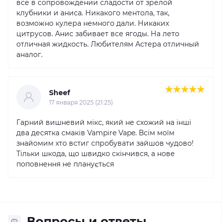
всё в сопровождении сладости от зрелой
клубники и аниса. Никакого ментола, так,
возможно кулера немного дали. Никаких
цитрусов. Анис забивает все ягоды. На лето
отличная жидкость. Любителям Астера отличный
аналог.
Sheef
17 января 2025 (21:25)
Гарний вишневий мікс, який не схожий на інші
два десяткa смаків Vampire Vape. Всім моїм
знайомим хто встиг спробувати зайшов чудово!
Тільки шкода, що швидко скінчився, а нове
поповнення не планується
Вопросы и ответы