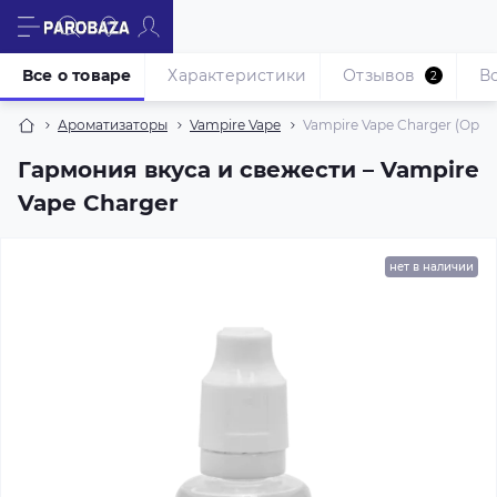
Все о товаре
Характеристики
Отзывов
В
2
Ароматизаторы
Vampire Vape
Vampire Vape Charger (Ориг
Гармония вкуса и свежести – Vampire
Vape Charger
нет в наличии