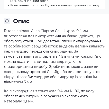
- 100% оригінальний товар
- Повернення протягом 14 днів з моменту отримання товару
Опис
Готова спіраль Alien Clapton Coil Ніхром 0.4 мм
виготовлена для використання на баках і дріпках, що
обслуговуються. При достатній площі випаровування
та особливості своєї обмотки: видають велику кількість
пари і чудово передають смак рідини. За
замовчуванням виготовлені з 4.5 витками, самостійно
можна додати пів витка, чим відрегулюєте
характеристики виробу. Зробити це можна завдяки
спеціальному пристрої Coil Jig або використовувати
підручні засоби: свердло або викрутку із зовнішнім
діаметром 3 мм.
Коїл складається з трьох жил 0,4 мм Ni-80, по колу
обплетених хитрим візерунком з аналогічного
матеріалу 0,1 мм.