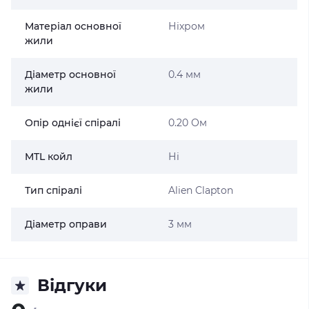
Матеріал основної
Ніхром
жили
Діаметр основної
0.4 мм
жили
Опір однієї спіралі
0.20 Ом
MTL койл
Ні
Тип спіралі
Alien Clapton
Діаметр оправи
3 мм
Відгуки