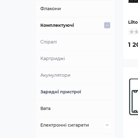
Премікси Nomad
Пропіленгліколь
Флакони
Liit
T Juice
Гліцерин
Комплектуючі
Vampire Vape
Добавки та підсилювачі
Спіралі
1 2
Xian Taima
Картриджі
FlavourArt
Акумулятори
Capella Flavors
Зарядні пристрої
TPA
Вата
Електронні сигарети