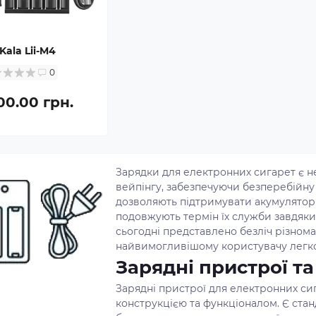
oKala Lii-M4
0
00.00 грн.
Зарядки для електронних сигарет є 
вейпінгу, забезпечуючи безперебійну
дозволяють підтримувати акумулятори
подовжують термін їх служби завдяки 
сьогодні представлено безліч різнома
найвимогливішому користувачу легко
Зарядні пристрої та
Зарядні пристрої для електронних сиг
конструкцією та функціоналом. Є стан