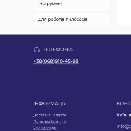
POD-системи
Інструмент
Для роботів пилососів
ТЕЛЕФОНИ:
+38(068)910-45-98
ІНФОРМАЦІЯ
КОНТ
Київ, 
Доставка і оплата
Політика безпеки
info@
Умови згоди