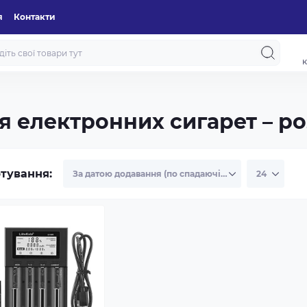
я
Контакти
к
я електронних сигарет – р
тування: