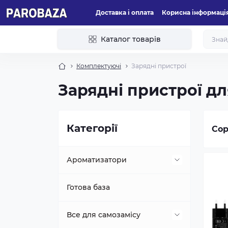
Доставка і оплата
Корисна інформаці
Каталог товарів
Комплектуючі
Зарядні пристрої
Зарядні пристрої дл
Категорії
Сор
Ароматизатори
Solub Arome
Готова база
Премікси Cork
Все для самозамісу