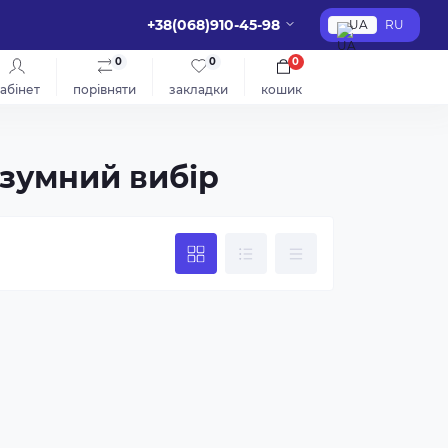
+38(068)910-45-98
UA
RU
0
0
0
абінет
порівняти
закладки
кошик
озумний вибір