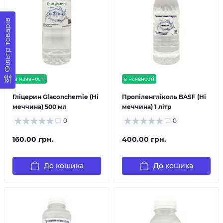
Фільтр товарів
в наявності
в наявності
Гліцерин Glaconchemie (Ні
Пропіленгліколь BASF (Ні
меччина) 500 мл
меччина) 1 літр
0
0
160.00 грн.
400.00 грн.
До кошика
До кошика