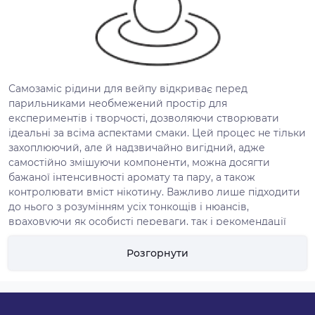
Самозаміс рідини для вейпу відкриває перед
парильниками необмежений простір для
експериментів і творчості, дозволяючи створювати
ідеальні за всіма аспектами смаки. Цей процес не тільки
захоплюючий, але й надзвичайно вигідний, адже
самостійно змішуючи компоненти, можна досягти
бажаної інтенсивності аромату та пару, а також
контролювати вміст нікотину. Важливо лише підходити
до нього з розумінням усіх тонкощів і нюансів,
враховуючи як особисті переваги, так і рекомендації
виробників.
Основні компоненти та їх
Розгорнути
особливості
База для самозамісу є фундаментом будь-якої рідини,