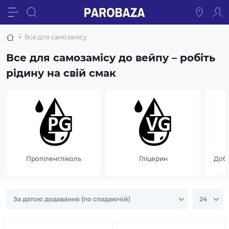
Все для самозамісу
Все для самозамісу до вейпу – робіть
рідину на свій смак
Пропіленгліколь
Гліцерин
Доба