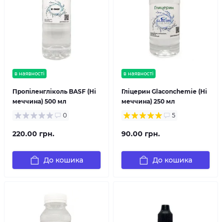
в наявності
в наявності
Пропіленгліколь BASF (Ні
Гліцерин Glaconchemie (Ні
меччина) 500 мл
меччина) 250 мл
0
5
220.00 грн.
90.00 грн.
До кошика
До кошика