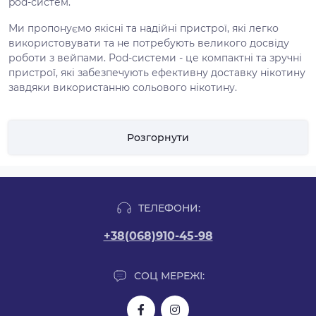
pod-систем.
Ми пропонуємо якісні та надійні пристрої, які легко
використовувати та не потребують великого досвіду
роботи з вейпами. Pod-системи - це компактні та зручні
пристрої, які забезпечують ефективну доставку нікотину
завдяки використанню сольового нікотину.
У нашому асортименті представлені різні моделі pod-
систем від провідних виробників вейп-індустрії. Ми
Розгорнути
пропонуємо відповідні касетні картриджі, рідини з
різними смаками та фортецями, а також аксесуари для
обслуговування пристроїв.
Купуючи pod-системи в інтернет магазині
ТЕЛЕФОНИ:
Parobaza.com.ua, ви можете бути впевнені як продукція,
швидка доставка і професійна підтримка з боку нашої
+38(068)910-45-98
команди. У нас ви знайдете найпопулярніші моделі за
вигідними цінами, а також ексклюзивні пропозиції та
акції. Почніть свій шлях у світі вейпінгу з нашого
СОЦ МЕРЕЖІ:
магазину!