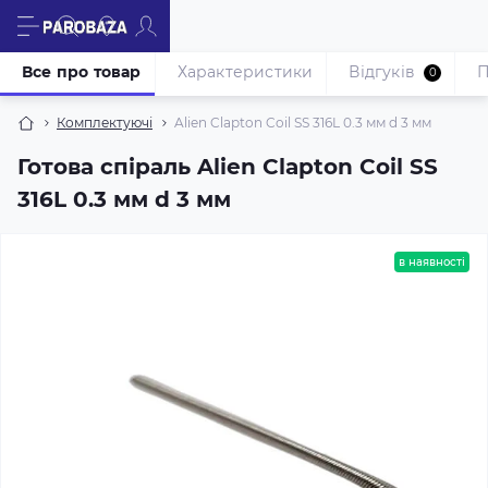
Все про товар
Характеристики
Відгуків
П
0
Комплектуючі
Alien Clapton Coil SS 316L 0.3 мм d 3 мм
Готова спіраль Alien Clapton Coil SS
316L 0.3 мм d 3 мм
в наявності