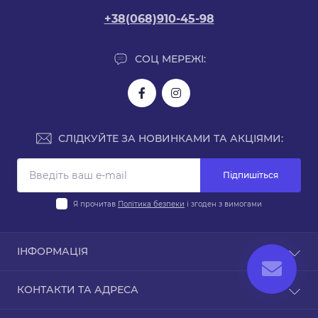
+38(068)910-45-98
СОЦ МЕРЕЖІ:
СЛІДКУЙТЕ ЗА НОВИНКАМИ ТА АКЦІЯМИ:
Підпишіться
Я прочитав
Політика безпеки
і згоден з вимогами
ІНФОРМАЦІЯ
Доставка і оплата
КОНТАКТИ ТА АДРЕСА
Політика безпеки
Умови згоди
Київ, вул. Юрія Поправки 14