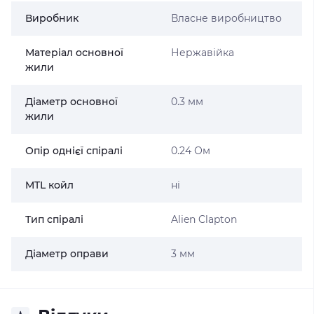
Виробник
Власне виробництво
Матеріал основної
Нержавійка
жили
Діаметр основної
0.3 мм
жили
Опір однієї спіралі
0.24 Ом
MTL койл
ні
Тип спіралі
Alien Clapton
Діаметр оправи
3 мм