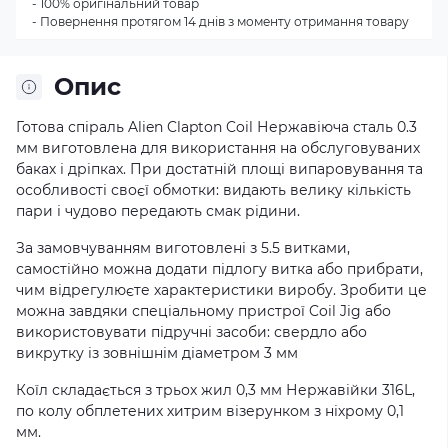
- 100% оригінальний товар
- Повернення протягом 14 днів з моменту отримання товару
Опис
Готова спіраль Alien Clapton Coil Нержавіюча сталь 0.3
мм виготовлена для використання на обслуговуваних
баках і дріпках. При достатній площі випаровування та
особливості своєї обмотки: видають велику кількість
пари і чудово передають смак рідини.
За замовчуванням виготовлені з 5.5 витками,
самостійно можна додати підлогу витка або прибрати,
чим відрегулюєте характеристики виробу. Зробити це
можна завдяки спеціальному пристрої Coil Jig або
використовувати підручні засоби: свердло або
викрутку із зовнішнім діаметром 3 мм
Коїл складається з трьох жил 0,3 мм Нержавійки 316L,
по колу обплетених хитрим візерунком з ніхрому 0,1
мм.