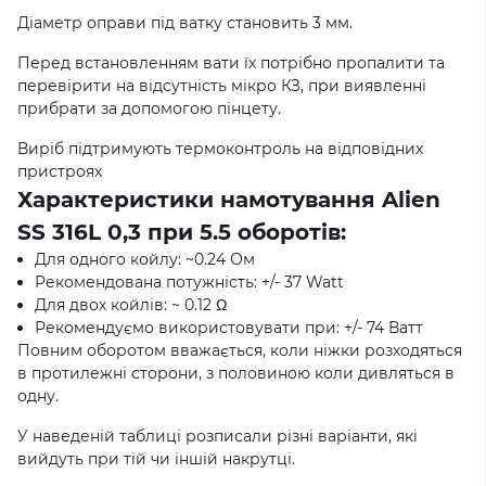
Діаметр оправи під ватку становить 3 мм.
Перед встановленням вати їх потрібно пропалити та
перевірити на відсутність мікро КЗ, при виявленні
прибрати за допомогою пінцету.
Виріб підтримують термоконтроль на відповідних
пристроях
Характеристики намотування Alien
SS 316L 0,3 при 5.5 оборотів:
Для одного койлу: ~0.24 Ом
Рекомендована потужність: +/- 37 Watt
Для двох койлів: ~ 0.12 Ω
Рекомендуємо використовувати при: +/- 74 Ватт
Повним оборотом вважається, коли ніжки розходяться
в протилежні сторони, з половиною коли дивляться в
одну.
У наведеній таблиці розписали різні варіанти, які
вийдуть при тій чи іншій накрутці.