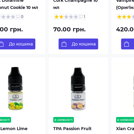
k Dofamine
Cork Champagne 10
Vampire
nut Cookie 10 мл
мл
(Оригін
0
1
.00 грн.
70.00 грн.
420.0
До кошика
До кошика
вності
в наявності
в наявност
 Lemon Lime
TPA Passion Fruit
Xian Cr