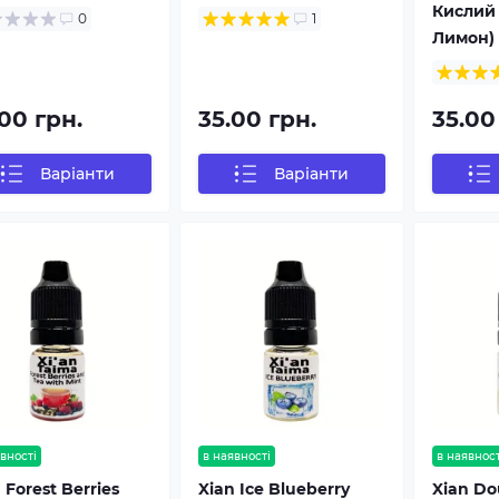
Кислий 
0
1
Лимон) 
00 грн.
35.00 грн.
35.00
Варіанти
Варіанти
вності
в наявності
в наявност
 Forest Berries
Xian Ice Blueberry
Xian Do