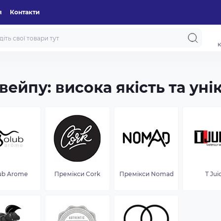
я
Контакти
к
ейпу: висока якість та уні
ub Arome
Премікси Cork
Премікси Nomad
T Jui