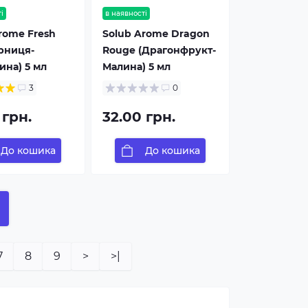
і
в наявності
rome Fresh
Solub Arome Dragon
орниця-
Rouge (Драгонфрукт-
на) 5 мл
Малина) 5 мл
3
0
 грн.
32.00 грн.
До кошика
До кошика
7
8
9
>
>|