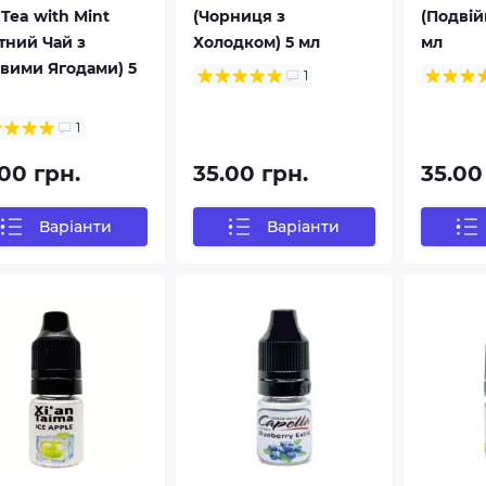
Tea with Mint
(Чорниця з
(Подвій
тний Чай з
Холодком) 5 мл
мл
овими Ягодами) 5
1
1
00 грн.
35.00 грн.
35.00
Варіанти
Варіанти