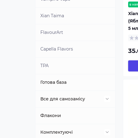
в ная
Xian
Xian Taima
(Яб
5 мл
FlavourArt
Capella Flavors
35.
TPA
Готова база
Все для самозамісу
Пропіленгліколь
Флакони
Гліцерин
Комплектуючі