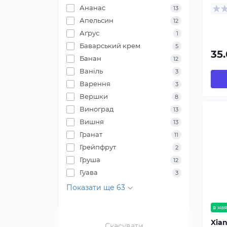
Ананас
13
Апельсин
12
Аґрус
1
Баварський крем
5
35.
Банан
12
Ваніль
3
Варення
3
Вершки
8
Виноград
13
Вишня
13
Гранат
11
Грейпфрут
2
Груша
12
Гуава
3
Показати ще 63
в ная
Xian
Скасувати