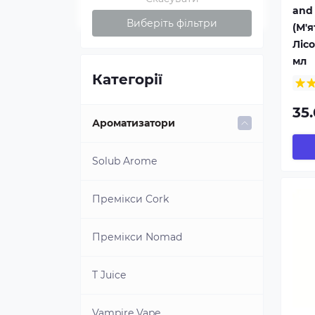
and 
Виберіть фільтри
(М'я
Ліс
мл
Категорії
35.
Ароматизатори
Solub Arome
Премікси Cork
Премікси Nomad
T Juice
Vampire Vape