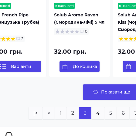
вності
в наявності
в наявност
 French Pipe
Solub Arome Raven
Solub A
анцузька Трубка)
(Смородина-Лічі) 5 мл
Kiss (Ч
Смороди
0
2
00 грн.
32.00 грн.
32.00
Варіанти
До кошика
Показати ще
|<
<
1
2
3
4
5
6