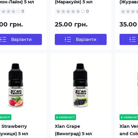
мон-Лайм) 5 мл
(Маракуйя) 5 мл
(Журавл
0
0
00 грн.
25.00 грн.
35.00
Варіанти
Варіанти
вності
в наявності
в наявност
 Strawberry
Xian Grape
Xian Ve
луниця) 5 мл
(Виноград) 5 мл
and Col