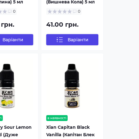
ина) 5 мл
(Вишнева Кола) 5 мл
0
0
 грн.
41.00 грн.
Варіанти
Варіанти
і
в наявності
ry Sour Lemon
Xian Capitan Black
d (Дуже
Vanilla (Капітан Блек