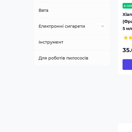
в ная
Добавки та підсилювачі
Спіралі
Вата
Xian
(Фр
Картриджі
Електронні сигарети
5 мл
Акумулятори
POD-системи
Інструмент
35.
Зарядні пристрої
Для роботів пилососів