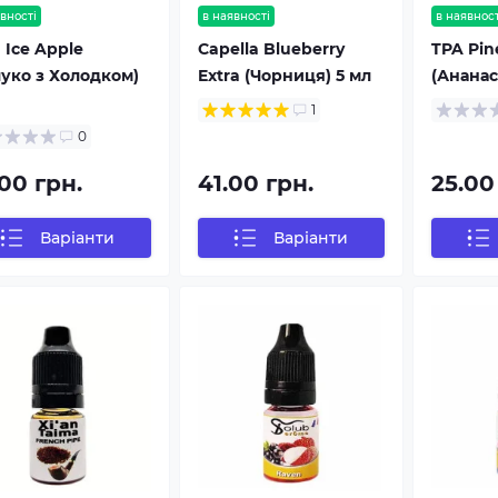
вності
в наявності
в наявност
 Ice Apple
Capella Blueberry
TPA Pin
луко з Холодком)
Extra (Чорниця) 5 мл
(Ананас
1
0
00 грн.
41.00 грн.
25.00
Варіанти
Варіанти