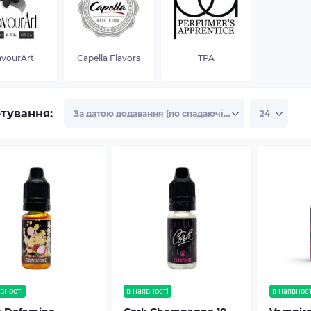
avourArt
Capella Flavors
TPA
тування:
вності
в наявності
в наявност