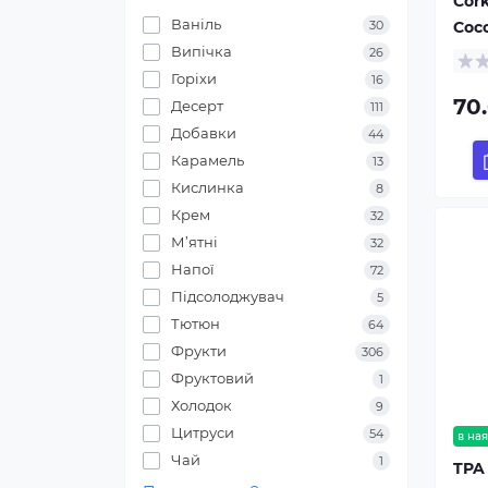
Cor
Ваніль
Coco
30
Випічка
26
Горіхи
16
70
Десерт
111
Добавки
44
Карамель
13
Кислинка
8
Крем
32
М’ятні
32
Напої
72
Підсолоджувач
5
Тютюн
64
Фрукти
306
Фруктовий
1
Холодок
9
Цитруси
54
в ная
Чай
1
TPA