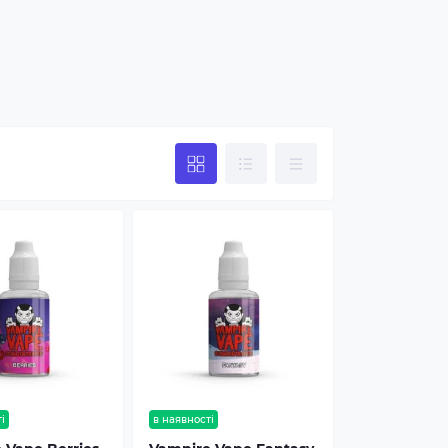
і
в наявності