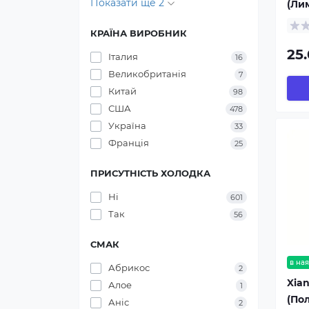
Показати ще 2
(Ли
КРАЇНА ВИРОБНИК
25.
Італия
16
Великобританія
7
Китай
98
США
478
Україна
33
Франція
25
ПРИСУТНІСТЬ ХОЛОДКА
Ні
601
Так
56
СМАК
в ная
Абрикос
2
Xian
Алое
1
(По
Аніс
2