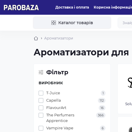
Доставка і оплата
Корисна інформаці
Каталог товарів
Ароматизатори
Ароматизатори для в
Фільтр
ВИРОБНИК
T-Juice
1
Capella
112
Sol
FlavourArt
16
The Perfumers
366
Apprentice
Vampire Vape
6