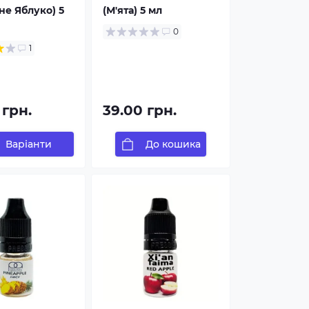
не Яблуко) 5
(М'ята) 5 мл
0
1
 грн.
39.00 грн.
Варіанти
До кошика