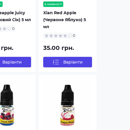
і
в наявності
eapple juicy
Xian Red Apple
овий Сік) 5 мл
(Червоне Яблуко) 5
мл
0
0
 грн.
35.00 грн.
Варіанти
Варіанти