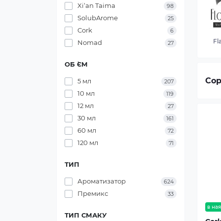
Xi‘an Taima
98
SolubArome
25
Cork
6
Fl
Nomad
27
ОБ `ЄМ
Сор
5 мл
207
10 мл
119
12 мл
27
30 мл
161
60 мл
72
120 мл
71
ТИП
Ароматизатор
624
Премикс
33
в ная
ТИП СМАКУ