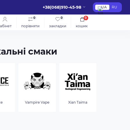
+38(068)910-45-98
UA
RU
0
0
0
абінет
порівняти
закладки
кошик
кальні смаки
ce
Vampire Vape
Xian Taima