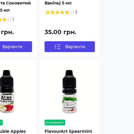
та Соковитий
Ваніль) 5 мл
5 мл
3
1
 грн.
35.00 грн.
Варіанти
Варіанти
і
в наявності
uble Apples
FlavourArt Spearmint