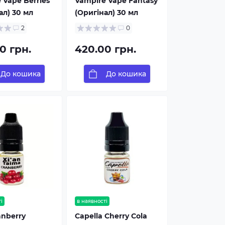
 Vape Berries
Vampire Vape Fantasy
ал) 30 мл
(Оригінал) 30 мл
2
0
0 грн.
420.00 грн.
До кошика
До кошика
і
в наявності
anberry
Capella Cherry Cola