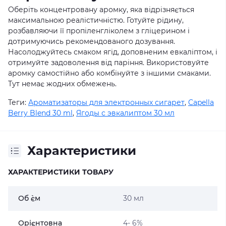
Оберіть концентровану аромку, яка відрізняється
максимальною реалістичністю. Готуйте рідину,
розбавляючи її пропіленгліколем з гліцерином і
дотримуючись рекомендованого дозування.
Насолоджуйтесь смаком ягід, доповненим евкаліптом, і
отримуйте задоволення від паріння. Використовуйте
аромку самостійно або комбінуйте з іншими смаками.
Тут немає жодних обмежень.
Теги:
Ароматизаторы для электронных сигарет
,
Capella
Berry Blend 30 ml
,
Ягоды с эвкалиптом 30 мл
Характеристики
ХАРАКТЕРИСТИКИ ТОВАРУ
Об `єм
30 мл
Орієнтовна
4- 6%