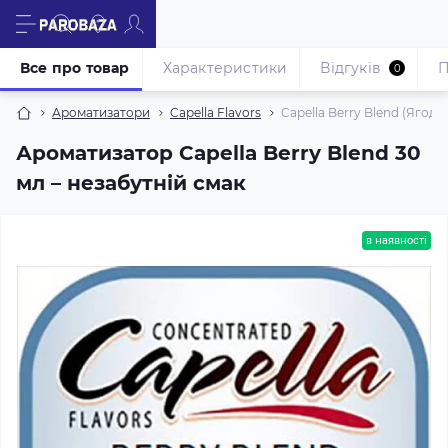
Все про товар
Характеристики
Відгуків
П
0
Ароматизатори
Capella Flavors
Capella Berry Blend (Ягоди
Ароматизатор Capella Berry Blend 30
мл – незабутній смак
в наявності