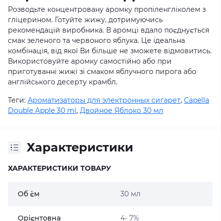
Розводьте концентровану аромку пропіленгліколем з
гліцерином. Готуйте жижу, дотримуючись
рекомендацій виробника. В аромці вдало поєднується
смак зеленого та червоного яблука. Це ідеальна
комбінація, від якої Ви більше не зможете відмовитись.
Використовуйте аромку самостійно або при
приготуванні жижі зі смаком яблучного пирога або
англійського десерту крамбл.
Теги:
Ароматизаторы для электронных сигарет
,
Capella
Double Apple 30 ml
,
Двойное Яблоко 30 мл
Характеристики
ХАРАКТЕРИСТИКИ ТОВАРУ
Об `єм
30 мл
Орієнтовна
4- 7%