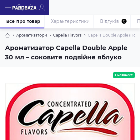
Все про товар
Характеристики
Відгуків
П
0
Ароматизатори
Capella Flavors
Capella Double Apple (Под
Ароматизатор Capella Double Apple
30 мл – соковите подвійне яблуко
в наявності