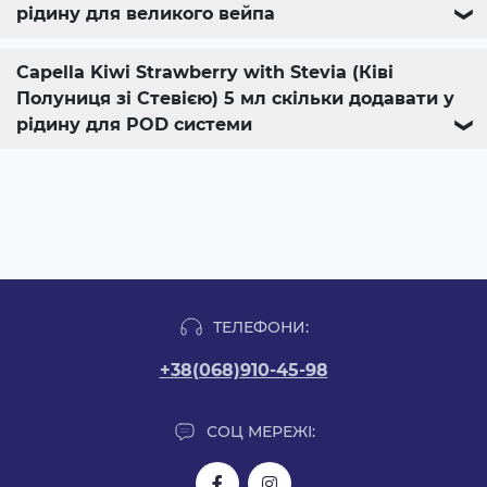
рідину для великого вейпа
❯
Capella Kiwi Strawberry with Stevia (Ківі
Полуниця зі Стевією) 5 мл скільки додавати у
рідину для POD системи
❯
ТЕЛЕФОНИ:
+38(068)910-45-98
СОЦ МЕРЕЖІ: