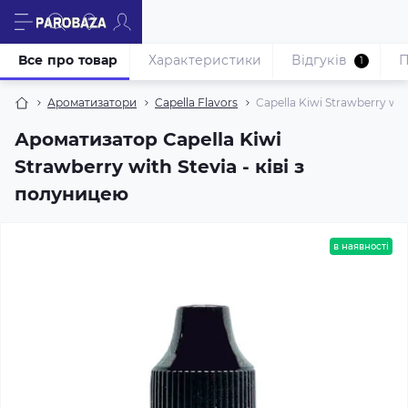
Все про товар
Характеристики
Відгуків
П
1
Ароматизатори
Capella Flavors
Capella Kiwi Strawberry wit
Ароматизатор Capella Kiwi
Strawberry with Stevia - ківі з
полуницею
в наявності