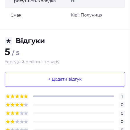
Присутність холодка
Ні
Смак
Ківі; Полуниця
Відгуки
5
/ 5
середній рейтинг товару
+ Додати відгук
1
0
0
0
0