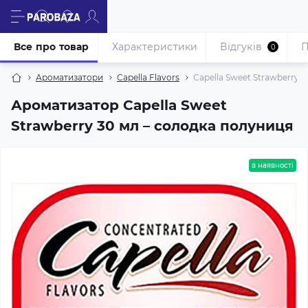
Все про товар
Характеристики
Відгуків
П
0
Ароматизатори
Capella Flavors
Capella Sweet Strawberry 
Ароматизатор Capella Sweet
Strawberry 30 мл – солодка полуниця
в наявності