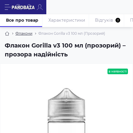
Все про товар
Характеристики
Відгуків
П
0
Флакони
Флакон Gorilla v3 100 мл (Прозорий)
Флакон Gorilla v3 100 мл (прозорий) –
прозора надійність
в наявності