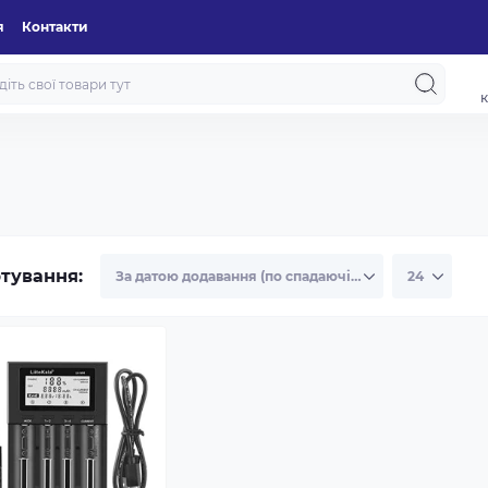
я
Контакти
к
тування: