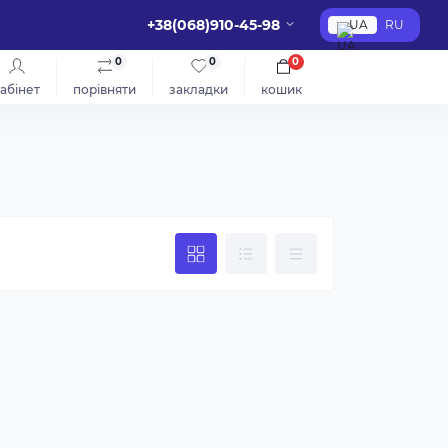
+38(068)910-45-98
UA
RU
0
0
0
абінет
порівняти
закладки
кошик