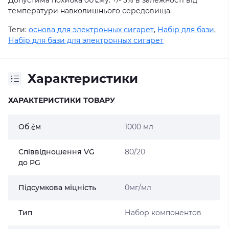
Допустима похибка об'єму: +/- 3% в залежності від
температури навколишнього середовища.
Теги:
основа для электронных сигарет
,
Набір для бази
,
Набір для бази для электронных сигарет
Характеристики
ХАРАКТЕРИСТИКИ ТОВАРУ
Об `єм
1000 мл
Співвідношення VG
80/20
до PG
Підсумкова міцність
0мг/мл
Тип
Набор компонентов