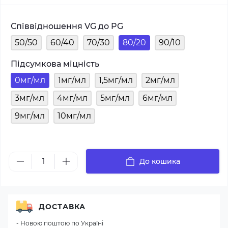
Співвідношення VG до PG
50/50
60/40
70/30
80/20
90/10
Підсумкова міцність
0мг/мл
1мг/мл
1,5мг/мл
2мг/мл
3мг/мл
4мг/мл
5мг/мл
6мг/мл
9мг/мл
10мг/мл
До кошика
ДОСТАВКА
- Новою поштою по Україні