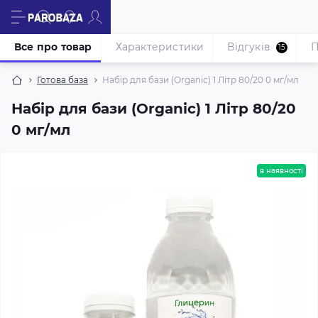
Все про товар
Характеристики
Відгуків
П
15
Готова база
Набір для бази (Organic) 1 Літр 80/20 0 мг/мл
Набір для бази (Organic) 1 Літр 80/20
0 мг/мл
в наявності