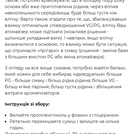
Також, потрібно враховувати, що в холодну пору року
основа або вже приготовлена ​​рідина, через вплив
навколишнього середовища, буде більш густа ніж
влітку. Варто також згадати про те, що, збалансувавши
взимку оптимальне співвідношення VG/PG, влітку Ваш
атомайзер може підтікати (можливе рішення -
щільніше укладання вати). І навпаки, якщо влітку
визначилися з основою, то взимку може бути ситуація,
що отримаєте «прігаркі» в смаку (рішення - заміна бази
з більшим вмістом PG або зміна атомайзера).
З огляду на все вище сказане, потрібно знайти баланс,
який кожен для себе вибирає індивідуально: більше
PG - більше смаку і більш рідка рідина; більше VG -
більш м'яке паріння, більш густа рідина і збільшення
витрати ароматизаторів.
Інструкція зі збору:
Вилийте пропіленгліколь у флакон з гліцерином.
Ретельно перемішайте суміш і залиште на кілька
годин.