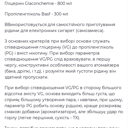
Гліцерин Glaconchemie - 800 мл
Пропіленгліколь Basf - 300 мл
ВВикористовується для самостійного приготування
рідини для електронних сигарет (самозамеса).
З основних критеріїв при виборі основи служать
співвідношення гліцерину (VG) до пропіленгліколь
(PG) і вміст нікотину. При виборі параметрів
співвідношення VG/PG слід враховувати, в першу
чергу, конструктивні особливості вашого атомайзера
(бака, дріпкі, і т.д), і розуміти який густоти рідину він
здатний пропускати.
При виборі співвідношення VG/PG в сторону більшого
відсотка змісту VG, основа виходить більш густа, що
сприяє більшому утворення пара, і навпаки, при цьому,
параметр PG робить основу рідшою, краще розкриває
смакові добавки (ароматизатори), але збільшує удар по
горлу (легке першіння, сухість - TX).