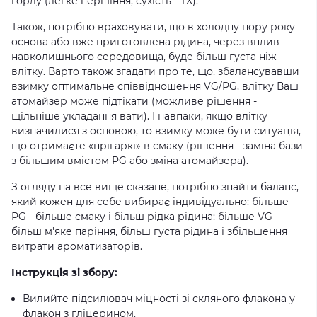
горлу (легке першіння, сухість - TX).
Також, потрібно враховувати, що в холодну пору року
основа або вже приготовлена ​​рідина, через вплив
навколишнього середовища, буде більш густа ніж
влітку. Варто також згадати про те, що, збалансувавши
взимку оптимальне співвідношення VG/PG, влітку Ваш
атомайзер може підтікати (можливе рішення -
щільніше укладання вати). І навпаки, якщо влітку
визначилися з основою, то взимку може бути ситуація,
що отримаєте «прігаркі» в смаку (рішення - заміна бази
з більшим вмістом PG або зміна атомайзера).
З огляду на все вище сказане, потрібно знайти баланс,
який кожен для себе вибирає індивідуально: більше
PG - більше смаку і більш рідка рідина; більше VG -
більш м'яке паріння, більш густа рідина і збільшення
витрати ароматизаторів.
Інструкція зі збору:
Вилийте підсилювач міцності зі скляного флакона у
флакон з гліцерином.