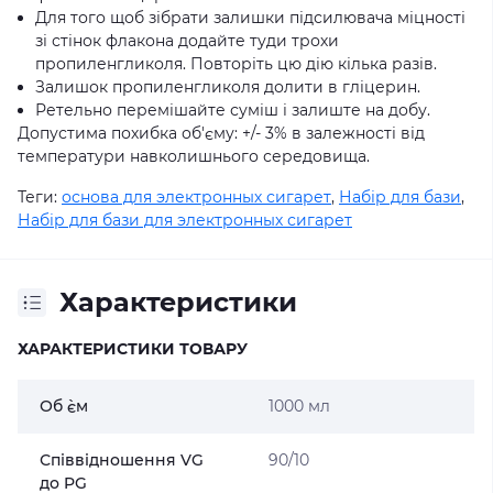
Для того щоб зібрати залишки підсилювача міцності
зі стінок флакона додайте туди трохи
пропиленгликоля. Повторіть цю дію кілька разів.
Залишок пропиленгликоля долити в гліцерин.
Ретельно перемішайте суміш і залиште на добу.
Допустима похибка об'єму: +/- 3% в залежності від
температури навколишнього середовища.
Теги:
основа для электронных сигарет
,
Набір для бази
,
Набір для бази для электронных сигарет
Характеристики
ХАРАКТЕРИСТИКИ ТОВАРУ
Об `єм
1000 мл
Співвідношення VG
90/10
до PG