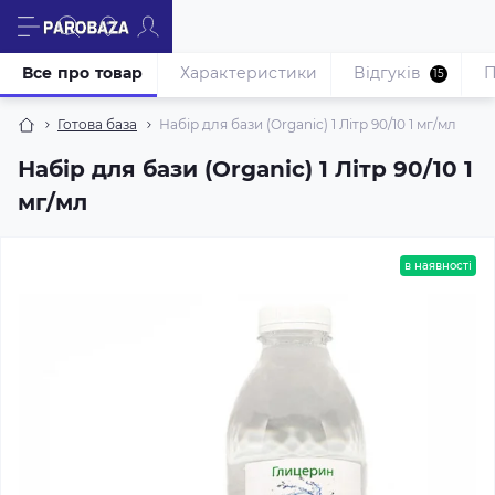
Все про товар
Характеристики
Відгуків
П
15
Готова база
Набір для бази (Organic) 1 Літр 90/10 1 мг/мл
Набір для бази (Organic) 1 Літр 90/10 1
мг/мл
в наявності