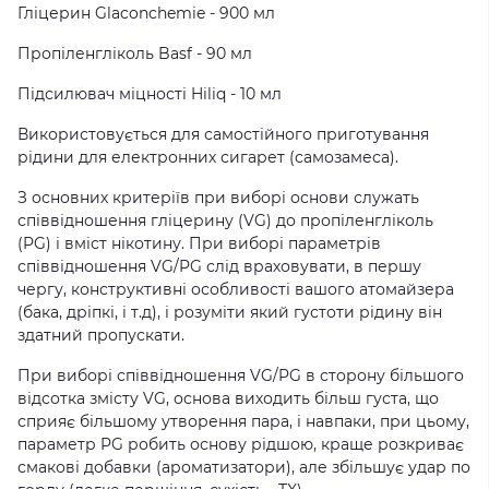
Гліцерин Glaconchemie - 900 мл
Пропіленгліколь Basf - 90 мл
Підсилювач міцності Hiliq - 10 мл
Використовується для самостійного приготування
рідини для електронних сигарет (самозамеса).
З основних критеріїв при виборі основи служать
співвідношення гліцерину (VG) до пропіленгліколь
(PG) і вміст нікотину. При виборі параметрів
співвідношення VG/PG слід враховувати, в першу
чергу, конструктивні особливості вашого атомайзера
(бака, дріпкі, і т.д), і розуміти який густоти рідину він
здатний пропускати.
При виборі співвідношення VG/PG в сторону більшого
відсотка змісту VG, основа виходить більш густа, що
сприяє більшому утворення пара, і навпаки, при цьому,
параметр PG робить основу рідшою, краще розкриває
смакові добавки (ароматизатори), але збільшує удар по