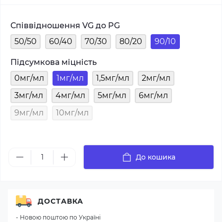
Співвідношення VG до PG
50/50
60/40
70/30
80/20
90/10
Підсумкова міцність
0мг/мл
1мг/мл
1,5мг/мл
2мг/мл
3мг/мл
4мг/мл
5мг/мл
6мг/мл
9мг/мл
10мг/мл
До кошика
ДОСТАВКА
- Новою поштою по Україні