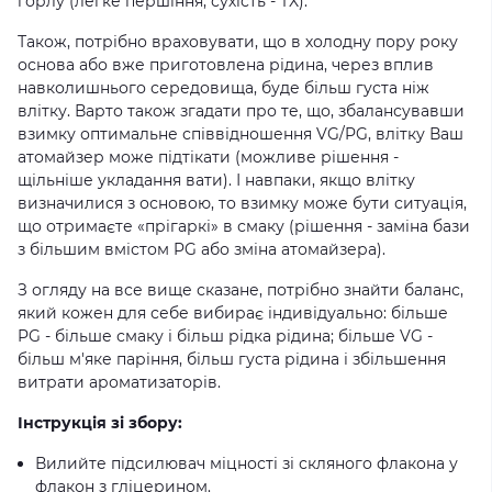
горлу (легке першіння, сухість - TX).
Також, потрібно враховувати, що в холодну пору року
основа або вже приготовлена ​​рідина, через вплив
навколишнього середовища, буде більш густа ніж
влітку. Варто також згадати про те, що, збалансувавши
взимку оптимальне співвідношення VG/PG, влітку Ваш
атомайзер може підтікати (можливе рішення -
щільніше укладання вати). І навпаки, якщо влітку
визначилися з основою, то взимку може бути ситуація,
що отримаєте «прігаркі» в смаку (рішення - заміна бази
з більшим вмістом PG або зміна атомайзера).
З огляду на все вище сказане, потрібно знайти баланс,
який кожен для себе вибирає індивідуально: більше
PG - більше смаку і більш рідка рідина; більше VG -
більш м'яке паріння, більш густа рідина і збільшення
витрати ароматизаторів.
Інструкція зі збору:
Вилийте підсилювач міцності зі скляного флакона у
флакон з гліцерином.