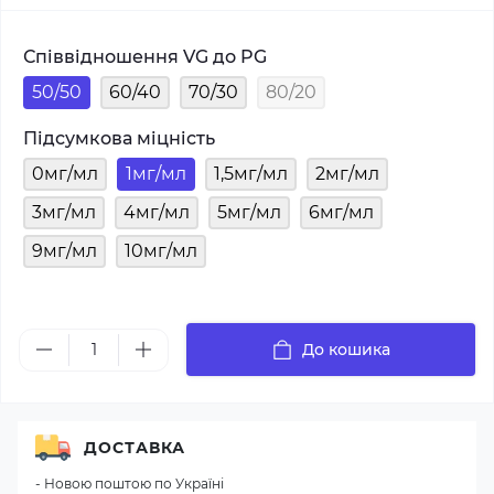
Співвідношення VG до PG
50/50
60/40
70/30
80/20
Підсумкова міцність
0мг/мл
1мг/мл
1,5мг/мл
2мг/мл
3мг/мл
4мг/мл
5мг/мл
6мг/мл
9мг/мл
10мг/мл
До кошика
ДОСТАВКА
- Новою поштою по Україні