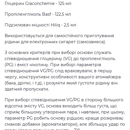
Гліцерин Glaconchemie - 125 мл
Пропіленгліколь Basf - 122,5 мл
Підсилювач міцності Hiliq - 2,5 мл
Використовується для самостійного приготування
рідини для електронних сигарет (самозамеса).
З основних критеріїв при виборі основи служать
співвідношення гліцерину (VG) до пропіленгліколь
(PG) і вміст нікотину. При виборі параметрів
співвідношення VG/PG слід враховувати, в першу
чергу, конструктивні особливості вашого атомайзера
(бака, дріпкі, і т.д), і розуміти який густоти рідину він
здатний пропускати.
При виборі співвідношення VG/PG в сторону більшого
відсотка змісту VG, основа виходить більш густа, що
сприяє більшому утворення пара, і навпаки, при цьому,
параметр PG робить основу рідшою, краще розкриває
смакові добавки (ароматизатори), але збільшує удар по