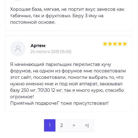
Хорошая база, мягкая, не портит вкус замесов как
табачных, так и фруктовых. Беру 3-йку на
постоянной основе.
Артем
20 лютого 2019 (15:05)
Я начинающий парильщик перелистав кучу
форумов, на одном из форумов мне посоветовали
этот сайт, посоветовали, помогли выбрать то, что
нужно именно мне и под мой аппарат, заказывал
базу 250 мг. 70\30 12 мг. так я много курю, спасибо
огромное!
Приятный подарочеГ тоже присутствовал!
1
2
>
>|