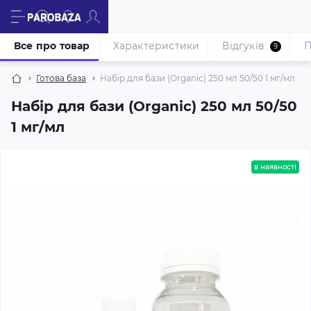
Все про товар
Характеристики
Відгуків
П
9
Готова база
Набір для бази (Organic) 250 мл 50/50 1 мг/мл
Набір для бази (Organic) 250 мл 50/50
1 мг/мл
в наявності