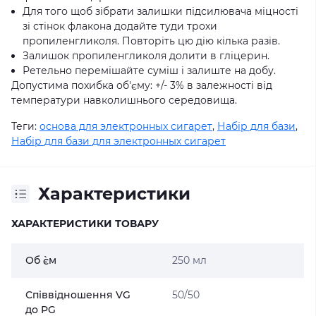
Для того щоб зібрати залишки підсилювача міцності
зі стінок флакона додайте туди трохи
пропиленгликоля. Повторіть цю дію кілька разів.
Залишок пропиленгликоля долити в гліцерин.
Ретельно перемішайте суміш і залиште на добу.
Допустима похибка об'єму: +/- 3% в залежності від
температури навколишнього середовища.
Теги:
основа для электронных сигарет
,
Набір для бази
,
Набір для бази для электронных сигарет
Характеристики
ХАРАКТЕРИСТИКИ ТОВАРУ
Об `єм
250 мл
Співвідношення VG
50/50
до PG